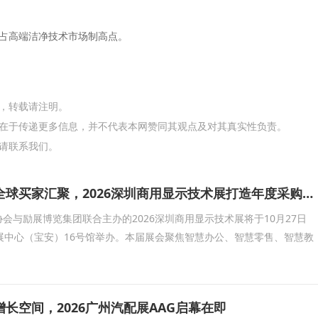
。
占高端洁净技术市场制高点。
网，转载请注明。
在于传递更多信息，并不代表本网赞同其观点及对其真实性负责。
请联系我们。
头部企业云集、全球买家汇聚，2026深圳商用显示技术展打造年度采购现场
会与励展博览集团联合主办的2026深圳商用显示技术展将于10月27日
展中心（宝安）16号馆举办。本届展会聚焦智慧办公、智慧零售、智慧教
长空间，2026广州汽配展AAG启幕在即