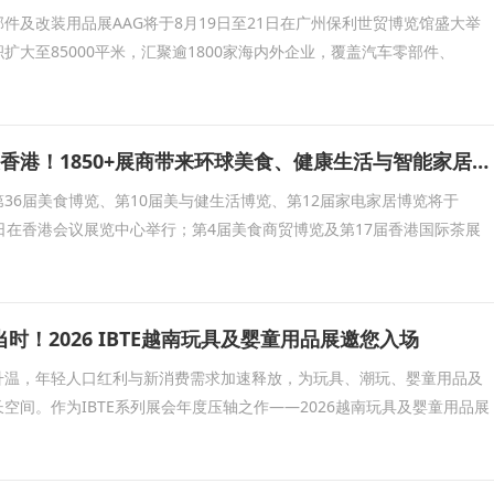
件及改装用品展AAG将于8月19日至21日在广州保利世贸博览馆盛大举
积扩大至85000平米，汇聚逾1800家海内外企业，覆盖汽车零部件、
五大展会8月齐聚香港！1850+展商带来环球美食、健康生活与智能家居盛宴
36届美食博览、第10届美与健生活博览、第12届家电家居博览将于
至17日在香港会议展览中心举行；第4届美食商贸博览及第17届香港国际茶展
时！2026 IBTE越南玩具及婴童用品展邀您入场
升温，年轻人口红利与新消费需求加速释放，为玩具、潮玩、婴童用品及
空间。作为IBTE系列展会年度压轴之作——2026越南玩具及婴童用品展