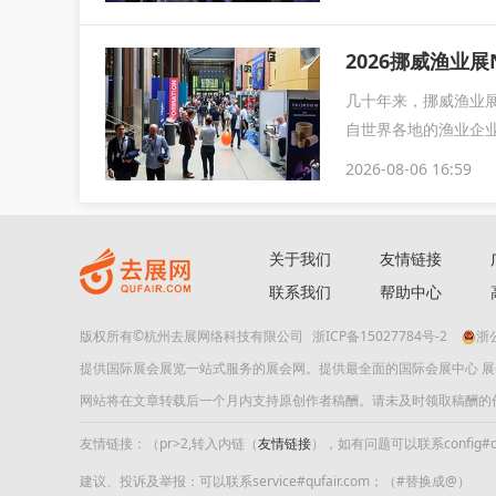
2026挪威渔业展
几十年来，挪威渔业展
自世界各地的渔业企业
2026-08-06 16:59
关于我们
友情链接
联系我们
帮助中心
版权所有©杭州去展网络科技有限公司
浙ICP备15027784号-2
浙公
提供国际展会展览一站式服务的展会网。提供最全面的国际会展中心 
网站将在文章转载后一个月内支持原创作者稿酬。请未及时领取稿酬的作者及时
友情链接：（pr>2,转入内链（
友情链接
），如有问题可以联系config#quf
建议、投诉及举报：可以联系service#qufair.com；（#替换成@）