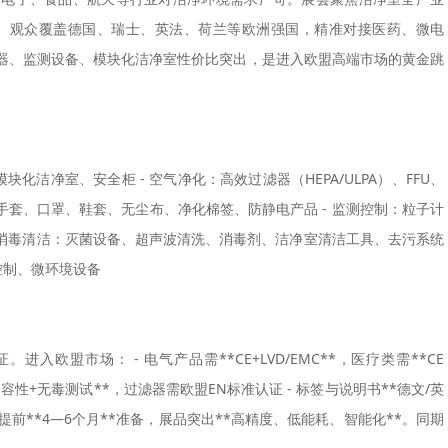
计划。观众覆盖德国、瑞士、英法、荷兰等欧洲强国，精准对接医药、微电
器、监测设备、模块化洁净室性价比突出，是进入欧盟高端市场的黄金跳
化洁净室、安全柜 - 空气净化：高效过滤器（HEPA/ULPA）、FFU、
手套、口罩、鞋套、无尘布、净化棉签、防静电产品 - 监测控制：粒子计
- 消毒清洁：灭菌设备、超声波清洗、消毒剂、洁净室清洁工具、去污系统
控制、微环境设备
欧盟市场： - 电气产品需**CE+LVD/EMC**，医疗类需**CE
物相容性+无毒测试**，过滤器需欧盟EN标准认证 - 标签与说明书**德文/英
提前**4—6个月**准备，展品突出**高精度、低能耗、智能化**。同期