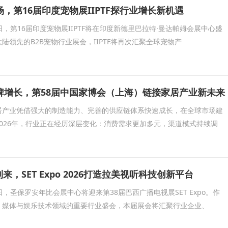
，第16届印度宠物展IIPTF探行业增长新机遇
30日，第16届印度宠物展IIPTF将在印度新德里巴拉特·曼达帕姆会展中心盛
陆领先的B2B宠物行业展会，IIPTF将再次汇聚全球宠物产
牌增长，第58届中国家博会（上海）链接家居产业新未来
居产业凭借强大的制造能力、完善的供应链体系快速成长，在全球市场建
026年，行业正在经历深层变化：消费需求更加多元，渠道模式持续调
到来，SET Expo 2026打造拉美视听科技创新平台
20日，圣保罗安年比会展中心将迎来第38届巴西广播电视展SET Expo。作
、媒体与娱乐技术领域的重要行业盛会，本届展会将汇聚行业企业、