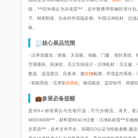
链，**82%观众为决策层**，近半数携带明确投资
子、精密制造、生命科学高端采购。中国洁净耗材、过滤
板。
🧾核心展品范围
- 洁净室建造：墙板、天花板、地板、门窗、密封系统、模块
空调通风、风淋室、无尘车间设计 - 洁净耗材：无尘服、
数器、温湿度仪、压差表、微
生物
检测、环境监控系统 
- 智能系统：洁净室
自动化
、物流输送、监控软件、联锁
💼参展必备提醒
提供9㎡标准展位与光地可选，可代办物流、清关、签证。进入
MDD/MDR**，材料需REACH注册 - 洁净耗材需**生
文双语**，技术文件齐全，强调ISO认证与性能参数 建议