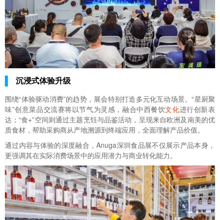
沉浸式体验升级
围绕“体验驱动消费”的趋势，展会特别打造多元化互动场景。“星厨聚
味”创意菜品交流赛将以节气为灵感，融合中西餐饮
文化
进行创新表
达；“食+”空间则通过主题烹饪与品鉴活动，呈现来自欧洲及南美的优
质食材，帮助采购商从产地溯源到终端应用，全面理解产品价值。
通过内容与体验的深度融合，Anuga深圳食品展不仅展示产品本身，
更强调其在实际消费场景中的应用潜力与商业转化能力。