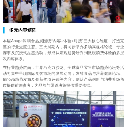
多元内容矩阵
本届Anuga深圳食品展围绕“内容+体验+对接”三大核心维度，打造完
整的行业交流生态。三天展期内，将同步举办多场高规格论坛、专业
赛事及沉浸式品鉴活动，形成从宏观趋势研判到微观消费体验的多层
次内容体系。
在行业趋势层面，世界巧克力沙龙、全球食品零售市场趋势论坛等活
动将集中呈现国际食饮市场的发展动向；发酵食品与营养健康论坛、
Innova趋势发布及创新奖项评选等内容，则从产品创新与消费升级角
度提供前瞻参考，为品牌与渠道决策提供重要依据。