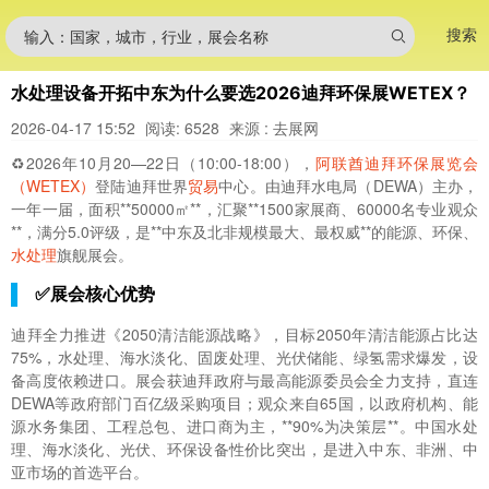
搜索
输入：国家，城市，行业，展会名称
水处理设备开拓中东为什么要选2026迪拜环保展WETEX？
2026-04-17 15:52
阅读: 6528
来源 : 去展网
♻️2026年10月20—22日（10:00-18:00），
阿联酋迪拜环保展览会
（WETEX）
登陆迪拜世界
贸易
中心。由迪拜水电局（DEWA）主办，
一年一届，面积**50000㎡**，汇聚**1500家展商、60000名专业观众
**，满分5.0评级，是**中东及北非规模最大、最权威**的能源、环保、
水处理
旗舰展会。
✅展会核心优势
迪拜全力推进《2050清洁能源战略》，目标2050年清洁能源占比达
75%，水处理、海水淡化、固废处理、光伏储能、绿氢需求爆发，设
备高度依赖进口。展会获迪拜政府与最高能源委员会全力支持，直连
DEWA等政府部门百亿级采购项目；观众来自65国，以政府机构、能
源水务集团、工程总包、进口商为主，**90%为决策层**。中国水处
理、海水淡化、光伏、环保设备性价比突出，是进入中东、非洲、中
亚市场的首选平台。