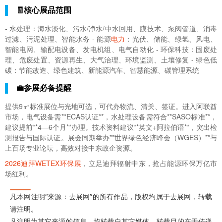
🧾核心展品范围
- 水处理：海水淡化、污水/净水/中水回用、膜技术、泵阀管道、消毒
过滤、污泥处理、智能水务 - 能源
电力
：光伏、储能、绿氢、风电、
智能电网、输配电设备、发电机组、电气自动化 - 环保科技：固废处
理、危废处置、资源再生、大气治理、环境监测、土壤修复 - 绿色低
碳：节能改造、绿色建筑、新能源汽车、智慧能源、碳管理系统
💼参展必备提醒
提供9㎡标准展位与光地可选，可代办物流、清关、签证。进入阿联酋
市场，电气设备需**ECAS认证**，水处理设备需符合**SASO标准**，
建议提前**4—6个月**办理。技术资料建议**英文+阿拉伯语**，突出检
测报告与国际认证。展会同期举办**世界绿色经济峰会（WGES）**与
上百场专业论坛，高效对接中东政企资源。
2026迪拜WETEX环保展
，立足迪拜辐射中东，抢占能源环保万亿市
场红利。
凡本网注明“来源：去展网”的所有作品，版权均属于去展网，转载
请注明。
凡注明为其它来源的信息，均转载自其它媒体，转载目的在于传递