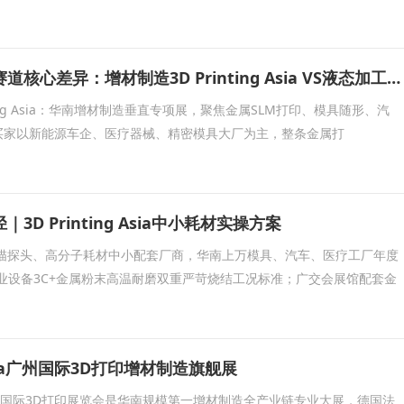
两大广州工业展赛道核心差异：增材制造3D Printing Asia VS液态加工BLFAasia
nting Asia：华南增材制造垂直专项展，聚焦金属SLM打印、模具随形、汽
买家以新能源车企、医疗器械、精密模具大厂为主，整条金属打
D Printing Asia中小耗材实操方案
扫描探头、高分子耗材中小配套厂商，华南上万模具、汽车、医疗工厂年度
业设备3C+金属粉末高温耐磨双重严苛烧结工况标准；广交会展馆配套金
g Asia广州国际3D打印增材制造旗舰展
 Asia广州国际3D打印展览会是华南规模第一增材制造全产业链专业大展，德国法