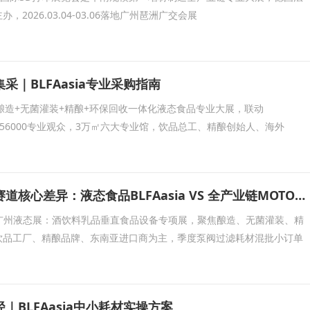
2026.03.04-03.06落地广州琶洲广交会展
采｜BLFAasia专业采购指南
唯一酿造+无菌灌装+精酿+环保回收一体化液态食品专业大展，联动
展共享56000专业观众，3万㎡六大专业馆，饮品总工、精酿创始人、海外
两大工业设备展赛道核心差异：液态食品BLFAasia VS 全产业链MOTOR CHINA电机展
asia广州液态展：酒饮料乳品垂直食品设备专项展，聚焦酿造、无菌灌装、精
饮品工厂、精酿品牌、东南亚进口商为主，季度泵阀过滤耗材混批小订单
｜BLFAasia中小耗材实操方案