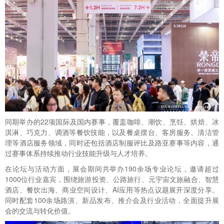
同期举办的22项国际及国内赛事，覆盖咖啡、潮饮、烹饪、烘焙、冰
淇淋、巧克力、调酒等餐饮技能，以及餐桌摆台、客房服务、清洁管
理等酒店服务领域，同时还包括酒店制服评比及路亚赛事等内容，通
过赛事体系持续推动行业技能升级与人才培养。
在论坛与活动方面，展会期间共举办190余场专业论坛，邀请超过
1000位行业嘉宾，围绕旅游投资、公路旅行、元宇宙文旅融合、智慧
酒店、餐饮出海、商业空间设计、AI应用等热点议题展开深度分享。
同时配套100余场路演、新品发布、推介会及行业活动，全面提升展
会的交流与转化价值。