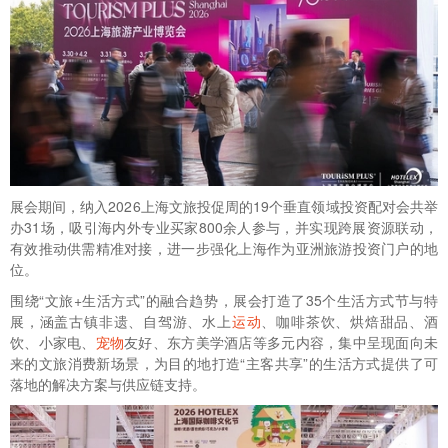
展会期间，纳入2026上海文旅投促周的19个垂直领域投资配对会共举
办31场，吸引海内外专业买家800余人参与，并实现跨展资源联动，
有效推动供需精准对接，进一步强化上海作为亚洲旅游投资门户的地
位。
围绕“文旅+生活方式”的融合趋势，展会打造了35个生活方式节与特
展，涵盖古镇非遗、自驾游、水上
运动
、咖啡茶饮、烘焙甜品、酒
饮、小家电、
宠物
友好、东方美学酒店等多元内容，集中呈现面向未
来的文旅消费新场景，为目的地打造“主客共享”的生活方式提供了可
落地的解决方案与供应链支持。