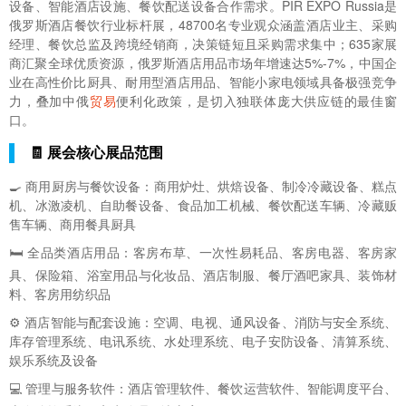
设备、智能酒店设施、餐饮配送设备合作需求。PIR EXPO Russia是
俄罗斯酒店餐饮行业标杆展，48700名专业观众涵盖酒店业主、采购
经理、餐饮总监及跨境经销商，决策链短且采购需求集中；635家展
商汇聚全球优质资源，俄罗斯酒店用品市场年增速达5%-7%，中国企
业在高性价比厨具、耐用型酒店用品、智能小家电领域具备极强竞争
力，叠加中俄
贸易
便利化政策，是切入独联体庞大供应链的最佳窗
口。
🧾 展会核心展品范围
🍳 商用厨房与餐饮设备：商用炉灶、烘焙设备、制冷冷藏设备、糕点
机、冰激凌机、自助餐设备、食品加工机械、餐饮配送车辆、冷藏贩
售车辆、商用餐具厨具
🛏️ 全品类酒店用品：客房布草、一次性易耗品、客房电器、客房家
具、保险箱、浴室用品与化妆品、酒店制服、餐厅酒吧家具、装饰材
料、客房用纺织品
⚙️ 酒店智能与配套设施：空调、电视、通风设备、消防与安全系统、
库存管理系统、电讯系统、水处理系统、电子安防设备、清算系统、
娱乐系统及设备
💻 管理与服务软件：酒店管理软件、餐饮运营软件、智能调度平台、