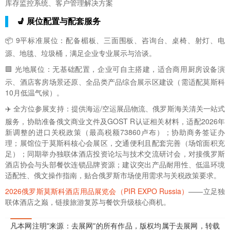
库存监控系统、客户管理解决方案
💺 展位配置与配套服务
📦 9平标准展位：配备楣板、三面围板、咨询台、桌椅、射灯、电
源、地毯、垃圾桶，满足企业专业展示与洽谈。
🟩 光地展位：无基础配置，企业可自主搭建，适合商用厨房设备演
示、酒店客房场景还原、全品类产品综合展示区建设（需适配莫斯科
10月低温气候）。
✈️ 全方位参展支持：提供海运/空运展品物流、俄罗斯海关清关一站式
服务，协助准备俄文商业文件及GOST R认证相关材料，适配2026年
新调整的进口关税政策（最高税额73860卢布）；协助商务签证办
理；展馆位于莫斯科核心会展区，交通便利且配套完善（场馆面积充
足）；同期举办独联体酒店投资论坛与技术交流研讨会，对接俄罗斯
酒店协会与头部餐饮连锁品牌资源；建议突出产品耐用性、低温环境
适配性、俄文操作指南，贴合俄罗斯市场使用需求与关税政策要求。
2026俄罗斯莫斯科酒店用品展览会（PIR EXPO Russia）
——立足独
联体酒店之巅，链接旅游复苏与餐饮升级核心商机。
凡本网注明“来源：去展网”的所有作品，版权均属于去展网，转载