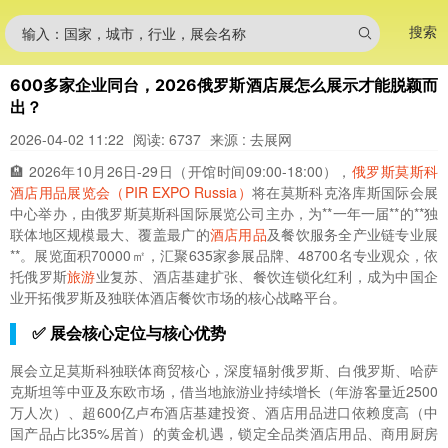
搜索
输入：国家，城市，行业，展会名称
600多家企业同台，2026俄罗斯酒店展怎么展示才能脱颖而
出？
2026-04-02 11:22
阅读: 6737
来源 : 去展网
🏨 2026年10月26日-29日（开馆时间09:00-18:00），
俄罗斯莫斯科
酒店用品展览会（PIR EXPO Russia）
将在莫斯科克洛库斯国际会展
中心举办，由俄罗斯莫斯科国际展览公司主办，为**一年一届**的**独
联体地区规模最大、覆盖最广的
酒店用品
及餐饮服务全产业链专业展
**。展览面积70000㎡，汇聚635家参展品牌、48700名专业观众，依
托俄罗斯
旅游
业复苏、酒店基建扩张、餐饮连锁化红利，成为中国企
业开拓俄罗斯及独联体酒店餐饮市场的核心战略平台。
✅ 展会核心定位与核心优势
展会立足莫斯科独联体商贸核心，深度辐射俄罗斯、白俄罗斯、哈萨
克斯坦等中亚及东欧市场，借当地旅游业持续增长（年游客量近2500
万人次）、超600亿卢布酒店基建投资、酒店用品进口依赖度高（中
国产品占比35%居首）的黄金机遇，锁定全品类酒店用品、商用厨房