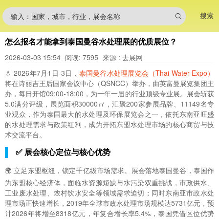
搜索
输入：国家，城市，行业，展会名称
怎么报名才能拿到泰国曼谷水处理展的优质展位？
2026-03-03 15:54
阅读: 7595
来源 : 去展网
💧 2026年7月1日-3日，
泰国曼谷水处理展览会（Thai Water Expo）
将在诗丽吉王后国家会议中心（QSNCC）举办，由英富曼展览集团主
办，每日开馆09:00-18:00，为一年一届的行业顶级专业展。展会斩获
5.0满分评级，展览面积30000㎡，汇聚200家参展品牌、11149名专
业观众，作为泰国最大的水处理及环保展览会之一，依托东南亚旺盛
的水处理需求与政策红利，成为开拓东盟水处理市场的核心商贸与技
术交流平台。
✅ 展会核心定位与核心优势
🌍 立足东盟枢纽，锁定千亿级市场需求。展会落地泰国曼谷，泰国作
为东盟核心经济体，面临水资源短缺与水污染双重挑战，市政供水、
工业废水处理、农村饮水安全等领域需求迫切；同时东南亚市政水处
理市场正快速增长，2019年全球市政水处理市场规模达5731亿元，预
计2026年将增至8318亿元，年复合增长率5.4%，泰国凭借区位优势