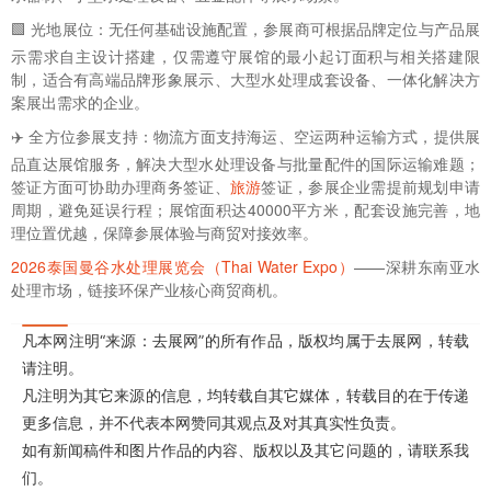
🟩 光地展位：无任何基础设施配置，参展商可根据品牌定位与产品展
示需求自主设计搭建，仅需遵守展馆的最小起订面积与相关搭建限
制，适合有高端品牌形象展示、大型水处理成套设备、一体化解决方
案展出需求的企业。
✈️ 全方位参展支持：物流方面支持海运、空运两种运输方式，提供展
品直达展馆服务，解决大型水处理设备与批量配件的国际运输难题；
签证方面可协助办理商务签证、
旅游
签证，参展企业需提前规划申请
周期，避免延误行程；展馆面积达40000平方米，配套设施完善，地
理位置优越，保障参展体验与商贸对接效率。
2026泰国曼谷水处理展览会（Thai Water Expo）
——深耕东南亚水
处理市场，链接环保产业核心商贸商机。
凡本网注明“来源：去展网”的所有作品，版权均属于去展网，转载
请注明。
凡注明为其它来源的信息，均转载自其它媒体，转载目的在于传递
更多信息，并不代表本网赞同其观点及对其真实性负责。
如有新闻稿件和图片作品的内容、版权以及其它问题的，请联系我
们。