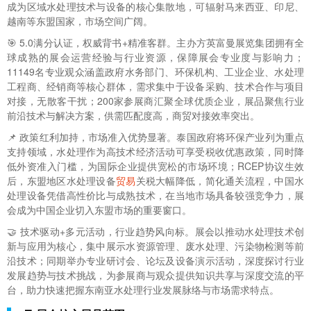
成为区域水处理技术与设备的核心集散地，可辐射马来西亚、印尼、
越南等东盟国家，市场空间广阔。
🎯 5.0满分认证，权威背书+精准客群。主办方英富曼展览集团拥有全
球成熟的展会运营经验与行业资源，保障展会专业度与影响力；
11149名专业观众涵盖政府水务部门、环保机构、工业企业、水处理
工程商、经销商等核心群体，需求集中于设备采购、技术合作与项目
对接，无散客干扰；200家参展商汇聚全球优质企业，展品聚焦行业
前沿技术与解决方案，供需匹配度高，商贸对接效率突出。
📌 政策红利加持，市场准入优势显著。泰国政府将环保产业列为重点
支持领域，水处理作为高技术经济活动可享受税收优惠政策，同时降
低外资准入门槛，为国际企业提供宽松的市场环境；RCEP协议生效
后，东盟地区水处理设备
贸易
关税大幅降低，简化通关流程，中国水
处理设备凭借高性价比与成熟技术，在当地市场具备较强竞争力，展
会成为中国企业切入东盟市场的重要窗口。
🤝 技术驱动+多元活动，行业趋势风向标。展会以推动水处理技术创
新与应用为核心，集中展示水资源管理、废水处理、污染物检测等前
沿技术；同期举办专业研讨会、论坛及设备演示活动，深度探讨行业
发展趋势与技术挑战，为参展商与观众提供知识共享与深度交流的平
台，助力快速把握东南亚水处理行业发展脉络与市场需求特点。