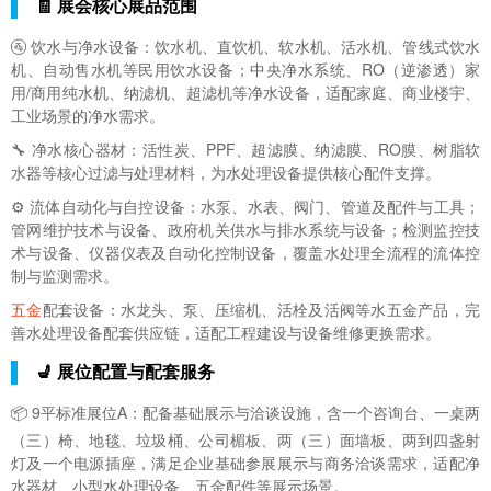
🧾 展会核心展品范围
🚰 饮水与净水设备：饮水机、直饮机、软水机、活水机、管线式饮水
机、自动售水机等民用饮水设备；中央净水系统、RO（逆渗透）家
用/商用纯水机、纳滤机、超滤机等净水设备，适配家庭、商业楼宇、
工业场景的净水需求。
🔧 净水核心器材：活性炭、PPF、超滤膜、纳滤膜、RO膜、树脂软
水器等核心过滤与处理材料，为水处理设备提供核心配件支撑。
⚙️ 流体自动化与自控设备：水泵、水表、阀门、管道及配件与工具；
管网维护技术与设备、政府机关供水与排水系统与设备；检测监控技
术与设备、仪器仪表及自动化控制设备，覆盖水处理全流程的流体控
制与监测需求。
五金
配套设备：水龙头、泵、压缩机、活栓及活阀等水五金产品，完
善水处理设备配套供应链，适配工程建设与设备维修更换需求。
💺 展位配置与配套服务
📦 9平标准展位A：配备基础展示与洽谈设施，含一个咨询台、一桌两
（三）椅、地毯、垃圾桶、公司楣板、两（三）面墙板、两到四盏射
灯及一个电源插座，满足企业基础参展展示与商务洽谈需求，适配净
水器材、小型水处理设备、五金配件等展示场景。