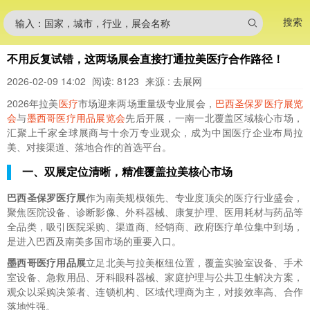
搜索
输入：国家，城市，行业，展会名称
不用反复试错，这两场展会直接打通拉美医疗合作路径！
2026-02-09 14:02
阅读: 8123
来源 : 去展网
2026年拉美
医疗
市场迎来两场重量级专业展会，
巴西圣保罗医疗展览
会
与
墨西哥医疗用品展览会
先后开展，一南一北覆盖区域核心市场，
汇聚上千家全球展商与十余万专业观众，成为中国医疗企业布局拉
美、对接渠道、落地合作的首选平台。
一、双展定位清晰，精准覆盖拉美核心市场
巴西圣保罗医疗展
作为南美规模领先、专业度顶尖的医疗行业盛会，
聚焦医院设备、诊断影像、外科器械、康复护理、医用耗材与药品等
全品类，吸引医院采购、渠道商、经销商、政府医疗单位集中到场，
是进入巴西及南美多国市场的重要入口。
墨西哥医疗用品展
立足北美与拉美枢纽位置，覆盖实验室设备、手术
室设备、急救用品、牙科眼科器械、家庭护理与公共卫生解决方案，
观众以采购决策者、连锁机构、区域代理商为主，对接效率高、合作
落地性强。