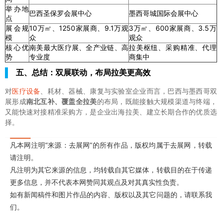
举办地
巴西圣保罗会展中心
墨西哥城国际会展中心
点
展会规
10万㎡、1250家展商、9.1万观
3万㎡、600家展商、3.5万
模
众
观众
核心优
南美最大医疗展、全产业链、高
拉美枢纽、采购精准、代理
势
专业度
商集中
五、总结：双展联动，布局拉美更高效
对
医疗设备
、耗材、器械、康复与实验室企业而言，巴西与墨西哥双
展形成
南北互补、覆盖全拉美
的布局，既能接触大规模渠道与终端，
又能快速对接精准采购方，是企业出海拉美、建立长期合作的优质选
择。
凡本网注明“来源：去展网”的所有作品，版权均属于去展网，转载
请注明。
凡注明为其它来源的信息，均转载自其它媒体，转载目的在于传递
更多信息，并不代表本网赞同其观点及对其真实性负责。
如有新闻稿件和图片作品的内容、版权以及其它问题的，请联系我
们。