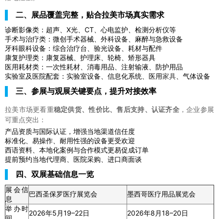
二、展品覆盖完整，贴合拉美市场真实需求
诊断影像类：超声、X光、CT、心电监护、检测分析仪等
手术与治疗类：微创手术器械、外科设备、麻醉与急救设备
牙科眼科设备：综合治疗台、验光设备、耗材与配件
康复护理类：康复器械、护理床、轮椅、矫形器具
医用耗材类：一次性耗材、消毒用品、注射输液、防护用品
实验室及医院配套：实验室设备、信息化系统、医用
家具
、气体设备
三、参展与观展关键要点，提升对接效率
拉美市场更看重
稳定供货、性价比、售后支持、认证齐全
，企业参展
可重点突出：
产品资质与国际认证，增强当地渠道信任度
标准化、易操作、耐用性强的设备更受欢迎
西语资料、本地化案例与合作模式更易促成订单
提前预约当地代理商、医院采购、进口商面谈
四、双展基础信息一览
展会信
巴西圣保罗医疗展览会
墨西哥医疗用品展览会
息
举办时
2026年5月19–22日
2026年8月18–20日
间