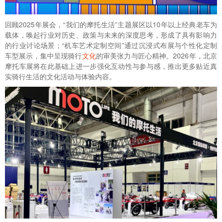
回顾2025年展会，“我们的摩托生活”主题展区以10年以上经典老车为
载体，唤起行业对历史、政策与未来的深度思考，形成了具有影响力
的行业讨论场景；“机车艺术定制空间”通过沉浸式布展与个性化定制
车型展示，集中呈现骑行
文化
的审美张力与匠心精神。2026年，北京
摩托车展将在此基础上进一步强化互动性与参与感，推出更多贴近真
实骑行生活的文化活动与体验内容。