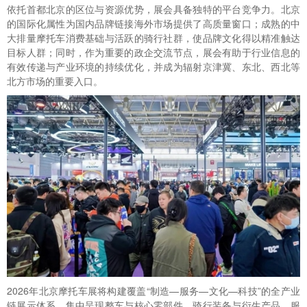
依托首都北京的区位与资源优势，展会具备独特的平台竞争力。北京
的国际化属性为国内品牌链接海外市场提供了高质量窗口；成熟的中
大排量摩托车消费基础与活跃的骑行社群，使品牌文化得以精准触达
目标人群；同时，作为重要的政企交流节点，展会有助于行业信息的
有效传递与产业环境的持续优化，并成为辐射京津冀、东北、西北等
北方市场的重要入口。
2026年北京摩托车展将构建覆盖“制造—服务—文化—科技”的全产业
链展示体系，集中呈现整车与核心零部件、骑行装备与衍生产品、服