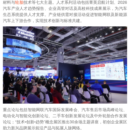
材料与
轮胎
技术等七大主题。人才系列活动包括菁英启航计划、2026
汽车产业人才趋势报告、企业高管对话及高校科技成果展示，为汽车
生态系统提供人才支撑。产业链供需对接活动促进智能网联及新能源
汽车上下游合作，实现技术创新与标准共建。
重点论坛包括智能网联汽车国际发展峰会、汽车售后市场高峰论坛、
电动化与智能化创新论坛、二手车创新发展论坛及中外轮胎合作发展
论坛；“技术•创新•趋势”概念展区推出30余场主题讲座，初创企业展区
助力新兴品牌展示前沿产品与拓展人脉网络。