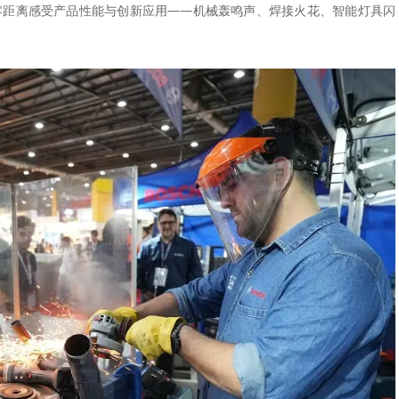
，观众得以零距离感受产品性能与创新应用——机械轰鸣声、焊接火花、智能灯具闪