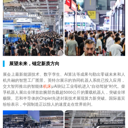
展望未来，锚定新质方向
展会上最新能源技术、数字孪生、AI算法等成果勾勒出零碳未来和人
机共融的智慧工厂图景。英特尔展示的协同机器人系统已投入应用，
交大智邦推出的智能体
机床
μAI则让工业母机进入“自动驾驶”时代。柴
孚机器人展出全球首款腕部负载超5000公斤的重载机器人，突破全球
极限。芯和半导体的Chiplet先进封装技术展现算力新突破。国际嘉宾
纷纷表示，中国制造正以惊人的速度走在世界前列。