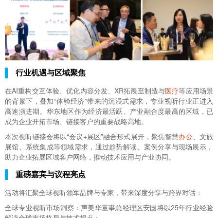
行业机遇与区域聚焦
在AI重构交互体验、优化内容分发、XR拓展至制造与
医疗
等应用场景
的背景下，叠加“体验经济”带来的沉浸式需求，专业视听行业正进入
高速演进期。华东地区作为经济最活跃、产业融合度最高的区域，已
成为企业开拓市场、链接客户的重要战略高地。
本次视听链接会将以“会议+展区”融合形式展开，聚焦智慧
办公
、文旅
展馆、系统集成等领域需求，通过趋势解读、案例分享与现场展示，
助力企业拓展区域客户网络，推动技术应用与产业协同。
重磅嘉宾与议程亮点
活动将汇聚全球视听领军品牌与专家，带来深度分享与跨界对话：
全球专业视听市场洞察：声美华董事总经理区安国将以25年行业经验
解读全球市场格局与技术拐点；