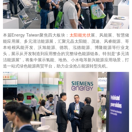
本届
Energy Taiwan
聚焦四大板块：
太阳能
光伏
展、风能展、智慧储
能应用展、多元清洁能源展，汇聚元晶太阳能、茂迪、风睿能源、哥
本哈根风能开发、沃旭能源、德凯、泓德能源、博隆能源等行业龙
头，展示从开发制造到应用整合的完整绿色能源链条。特别是“多元清
洁能源展”，将集中展示氢能、地热、小水电等新兴能源应用场景，打
造一站式绿色能源商贸平台，助力企业抢占能源转型先机。