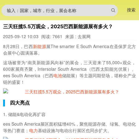
搜索
输入：国家，城市，行业，展会名称
三天狂揽5.5万观众，2025巴西新能源展有多火？
2025-09-12 10:03
阅读: 7661
来源 : 去展网
8月28日，巴西
新能源
展The smarter E South America在圣保罗北方
会展中心圆满落幕。
这场被誉为“南美新能源风向标”的展会，三天迎来了55,000+观众，
600家展商齐聚，Intersolar South America（巴西太阳能光伏展）、
ees South America（巴西
电池
储能展）等主题同期登场，堪称全产业
链的盛宴！
四大亮点
1. 储能&电动化再扩容
ees South America展区面积猛增40%，聚焦能源存储、绿氢、电动化
等热门赛道；
电力
基础设施与电动出行展区也同步扩大。