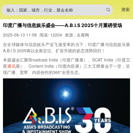
搜索
输入：国家，城市，行业，展会名称
印度广播与信息娱乐盛会——A.B.I.S 2025十月重磅登场
2025-08-13 11:58
阅读: 12204
来源 : 去展网
在全球媒体与信息娱乐产业飞速变革的当下，印度广播与信息娱乐展
A.B.I.S 2025将以全新定位、扩容升级的姿态强势回归！
本届盛会汇聚Broadcast India（印度广播展）、SCAT India（印度卫
星
通讯
展）、Content India（印度内容展）三大王牌展会于一堂，呈
现广播、宽带、内容创作的360°全景生态。