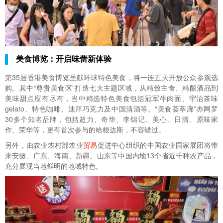
美食博览：开启味蕾新体验
第35届香港美食博览呈献环球特色美食，将一连五天开放公众参观选
购。其中“尊贵美食区”打造七大主题区域，从精致主食、精酿酒品到
美味甜点应有尽有，当中精选特色美食包括冠军牛肉面、宇治茶味
gelato、特色咖啡、迪拜巧克力及中国清酒等。“美食荟萃廊”亦网罗
30多个知名品牌，包括超力、奇华、李锦记、美心、日清、原味家
作、荣华等，更有首次参与的哈根达斯，不容错过。
另外，由农业农村部农业
贸易
促进中心组织的中国农业国家展团将带
来安徽、广东、海南、新疆、山东等中国内地13个省近千种农产品，
充分展现当地鲜明的地域特色。