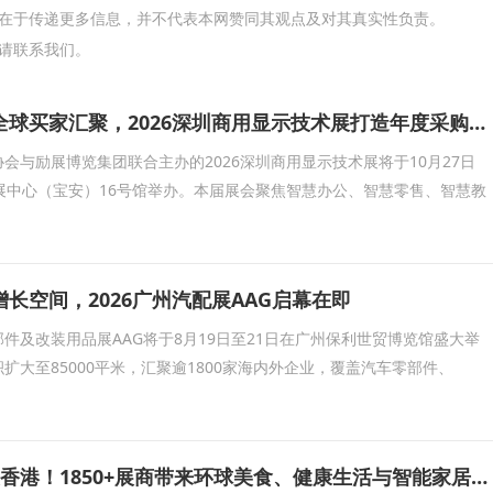
在于传递更多信息，并不代表本网赞同其观点及对其真实性负责。
请联系我们。
头部企业云集、全球买家汇聚，2026深圳商用显示技术展打造年度采购现场
会与励展博览集团联合主办的2026深圳商用显示技术展将于10月27日
展中心（宝安）16号馆举办。本届展会聚焦智慧办公、智慧零售、智慧教
长空间，2026广州汽配展AAG启幕在即
件及改装用品展AAG将于8月19日至21日在广州保利世贸博览馆盛大举
积扩大至85000平米，汇聚逾1800家海内外企业，覆盖汽车零部件、
五大展会8月齐聚香港！1850+展商带来环球美食、健康生活与智能家居盛宴