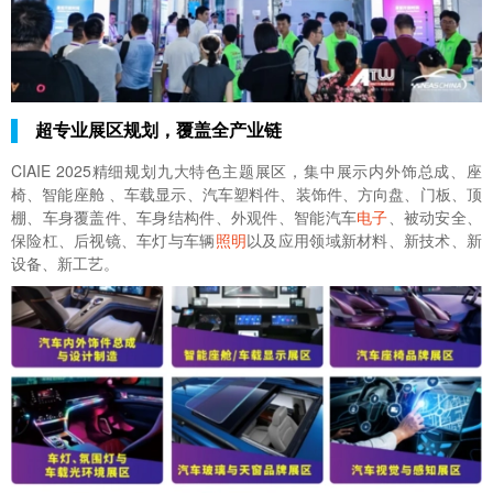
超专业展区规划，覆盖全产业链
CIAIE 2025
精细规划九大特色主题展区，集中展示内外饰总成、座
椅、智能座舱 、车载显示、汽车塑料件、装饰件、方向盘、门板、顶
棚、车身覆盖件、车身结构件、外观件、智能汽车
电子
、被动安全、
保险杠、后视镜、车灯与车辆
照明
以及应用领域新材料、新技术、新
设备、新工艺。