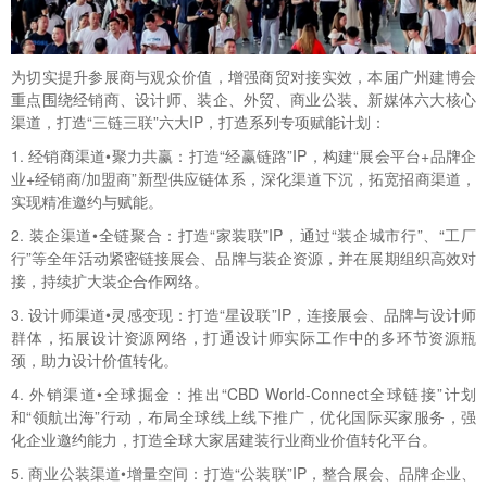
为切实提升参展商与观众价值，增强商贸对接实效，本届广州建博会
重点围绕经销商、设计师、装企、外贸、商业公装、新媒体六大核心
渠道，打造“三链三联”六大IP，打造系列专项赋能计划：
1. 经销商渠道•聚力共赢：打造“经赢链路”IP，构建“展会平台+品牌企
业+经销商/加盟商”新型供应链体系，深化渠道下沉，拓宽招商渠道，
实现精准邀约与赋能。
2. 装企渠道•全链聚合：打造“家装联”IP，通过“装企城市行”、“工厂
行”等全年活动紧密链接展会、品牌与装企资源，并在展期组织高效对
接，持续扩大装企合作网络。
3. 设计师渠道•灵感变现：打造“星设联”IP，连接展会、品牌与设计师
群体，拓展设计资源网络，打通设计师实际工作中的多环节资源瓶
颈，助力设计价值转化。
4. 外销渠道•全球掘金：推出“CBD World-Connect全球链接”计划
和“领航出海”行动，布局全球线上线下推广，优化国际买家服务，强
化企业邀约能力，打造全球大家居建装行业商业价值转化平台。
5. 商业公装渠道•增量空间：打造“公装联”IP，整合展会、品牌企业、