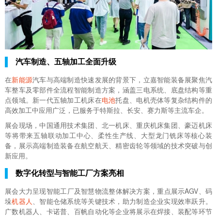
汽车制造、五轴加工全面升级
在
新能源
汽车与高端制造快速发展的背景下，
立嘉智能装备展
聚焦汽
车整车及零部件全流程智能制造方案，涵盖三电系统、底盘结构等重
点领域。新一代五轴加工机床在
电池
托盘、电机壳体等复杂结构件的
高效加工中应用广泛，已服务于特斯拉、长安、赛力斯等主流车企。
展会现场，中国通用技术集团、北一机床、重庆机床集团、豪迈机床
等将带来五轴联动加工中心、柔性生产线、大型龙门铣床等核心装
备，展示高端制造装备在航空航天、精密齿轮等领域的技术突破与创
新应用。
数字化转型与智能工厂方案亮相
展会大力呈现智能工厂及智慧物流整体解决方案，重点展示AGV、码
垛
机器人
、智能仓储系统等关键技术，助力制造企业实现效率跃升。
广数机器人、卡诺普、百帆自动化等企业将展示在焊接、装配等环节