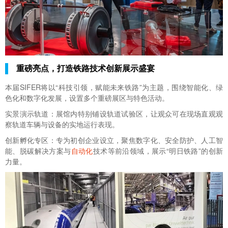
重磅亮点，打造铁路技术创新展示盛宴
本届SIFER将以“科技引领，赋能未来铁路”为主题，围绕智能化、绿
色化和数字化发展，设置多个重磅展区与特色活动。
实景演示轨道：展馆内特别铺设轨道试验区，让观众可在现场直观观
察轨道车辆与设备的实地运行表现。
创新孵化专区：专为初创企业设立，聚焦数字化、安全防护、人工智
能、脱碳解决方案与
自动化
技术等前沿领域，展示“明日铁路”的创新
力量。