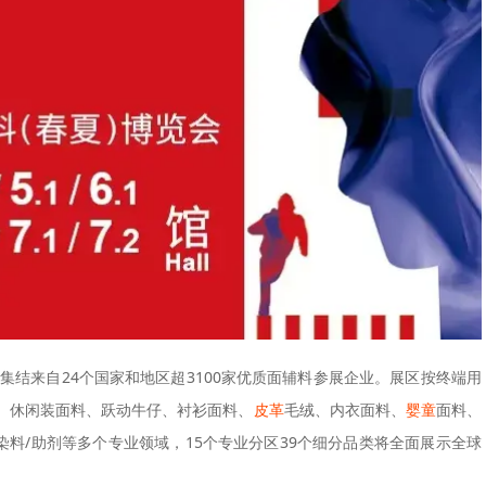
展馆，集结来自24个国家和地区超3100家优质面辅料参展企业。展区按终端用
、休闲装面料、跃动牛仔、衬衫面料、
皮革
毛绒、内衣面料、
婴童
面料、
染料/助剂等多个专业领域，15个专业分区39个细分品类将全面展示全球