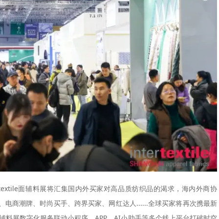
textile
面辅料展将汇集国内外买家对高品质纺织品的渴求，海内外商协
商潮牌、时尚买手、跨界买家、网红达人......全球买家将再次携最新
le面辅料展数字化服务联动小程序、APP、AI小助手等多个线上平台打破时空