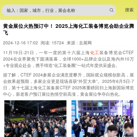
搜索
输入：国家，城市，行业，展会名称
黄金展位火热预订中！ 2025上海化工装备博览会助企业腾
飞
2024-12-16 17:02
阅读: 15724
来源 : 去展网
11月19日-21日，一年一度的第十六届上海
化工
装备博览会CTEF
2024在业界聚焦下圆满落幕，全球1000+品牌企业以及海内外10万
+专业观众赴会，携手缔造“化工装备圈”一站式年度供采盛会。
据了解，CTEF 2024参展企业满意度攀升，国际观众规模创新高，展
会效果超预期，多家企业更是现场喜获“外贸大单”。2025年6月5日-7
日，第十七届上海化工装备展CTEF 2025将重磅回归上海新国际博览
中心，新老客户预订展位热情空前高涨，黄金展位争夺白热化。