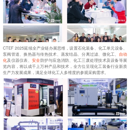
CTEF 2025延续全产业链办展思维，设置石化装备、化工单元设备、
泵阀管道、换热器与传热技术、蒸发结晶、分离过滤、微化工、
自动
化
及仪器仪表、
安全
防护与应急消防、化工三废处理技术及设备等展
览内容，将以成千上万种产品和技术，全方位呈现化工装备行业新质
生产力发展成果，满足全球化工人多维度的参观采购需求。