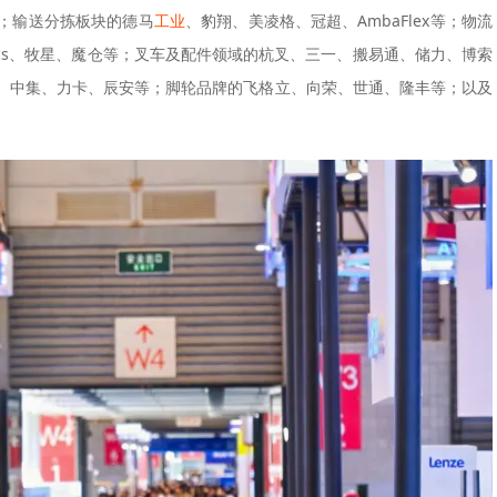
；输送分拣板块的德马
工业
、豹翔、美凌格、冠超、AmbaFlex等；物流
otics、牧星、魔仓等；叉车及配件领域的杭叉、三一、搬易通、储力、博索
、中集、力卡、辰安等；脚轮品牌的飞格立、向荣、世通、隆丰等；以及