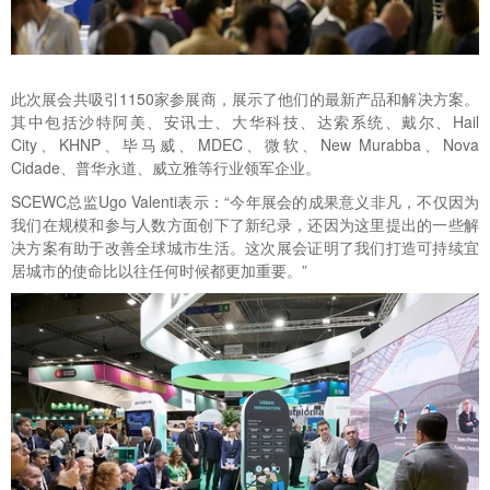
此次展会共吸引1150家参展商，展示了他们的最新产品和解决方案。
其中包括沙特阿美、安讯士、大华科技、达索系统、戴尔、Hail
City、KHNP、毕马威、MDEC、微软、New Murabba、Nova
Cidade、普华永道、威立雅等行业领军企业。
SCEWC总监Ugo Valenti表示：“今年展会的成果意义非凡，不仅因为
我们在规模和参与人数方面创下了新纪录，还因为这里提出的一些解
决方案有助于
改善全球城市生活。
这次展会证明了我们打造可持续宜
居城市的使命比以往任何时候都更加重要。”