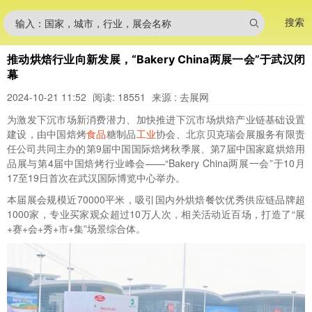
搜索
输入：国家，城市，行业，展会名称
推动烘焙行业向新发展，“Bakery China两展一会”于武汉闭
幕
2024-10-21 11:52
阅读: 18551
来源 : 去展网
为激发下沉市场新消费潜力、加快推进下沉市场烘焙产业链基础设置
建设，由中国焙烤
食品
糖制品
工业
协会、北京贝克瑞会展服务有限责
任公司共同主办的第9届中国国际焙烤秋季展、第7届中国家庭烘焙用
品展与第4届中国焙烤行业峰会——“Bakery China两展一会”于10月
17至19日首次在武汉国际博览中心举办。
本届展会规模近70000平米，吸引国内外烘焙餐饮优秀供应链品牌超
1000家，专业买家观众超过10万人次，相关活动近百场，打造了“展
+赛+会+秀+市+集”场景综合体。