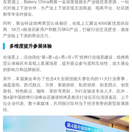
在资源上，Bakery China两展一会深度链接全产业链优质资源，一站
式对接上下游伙伴，为产业上下游呈现主流商超、电商平台、社区团
购等专业对接会。
同时，展会特设焙烤商贸云体验区，在线上汇聚近4000家优质供应
商、50万+精准买家用户和数万SKU产品，打破行业交流壁垒，激发
产业链上下游的商业活力。
多维度提升参展体验
在场景上，活动强化“展+赛+会+秀+市+节”焙烤行业场景建设，焙烤商
贸云体验区丰富线上逛展场景，提升观众参与度和互动性，放大展会
的影响力和品牌效应。
其中，本届展会举办了包含4大全国技能大赛在内的11大行业赛事，
涵盖面包、西式糕点、月饼、家庭烘焙、私房烘焙、创意西点、创意
面包、特色糕点、咖啡、茶饮等类别，为行业输送专业人才。此外，
第4届中国焙烤行业峰会还邀请焙烤及相关行业近百位演讲嘉宾、上千
位企业代表、数十家媒体，共同探讨应对当下经济形势的新型发展路
径。