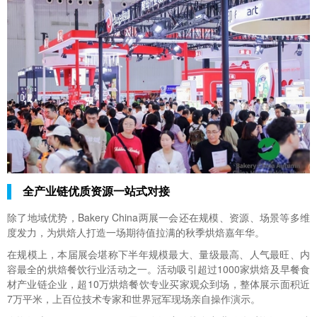
全产业链优质资源一站式对接
除了地域优势，Bakery China两展一会还在规模、资源、场景等多维
度发力，为烘焙人打造一场期待值拉满的秋季烘焙嘉年华。
在规模上，本届展会堪称下半年规模最大、量级最高、人气最旺、内
容最全的烘焙餐饮行业活动之一。活动吸引超过1000家烘焙及早餐食
材产业链企业，超10万烘焙餐饮专业买家观众到场，整体展示面积近
7万平米，上百位技术专家和世界冠军现场亲自操作演示。