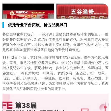
依托专业平台拓展、抢占品类风口
餐饮连锁化率的提升，一部分源于连锁品牌本身所带来的增量，一部
分则是以效率优势，对传统个体单店存量的迭代。对有意向进入餐饮
赛道的创业者而言，加盟是未来主流的趋势。而每年的秋冬之际，都
是观察来年加盟投资市场风口趋势的宝贵时间节点。
11月12日-14日，第38届上海连锁加盟展SFE现场，将全方位展示餐
饮、零售、服务和连锁资源四大板块中的100+市场主流细分业态，包
括茯灵记养生茶饮、廖记棒棒鸡、步大叔东北麻辣烫、比星咖啡、五
谷渔粉、一鸣真鲜奶吧、玛尚诺、罗妈砂锅、茶乙己、得一颐茶、
K22、日影、鸡柳大人、一盏悦色、松月楼、智店客、梵花饰景、卡
洛林等头部和新锐黑马品牌，为加盟投资人提供考察优质项目，抢占
差异化品类红利风口提供专业的对接平台。