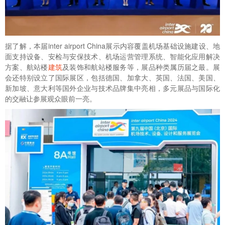
据了解，本届inter airport China展示内容覆盖机场基础设施建设、地
面支持设备、安检与安保技术、机场运营管理系统、智能化应用解决
方案、航站楼
建筑
及装饰和航站楼服务等，展品种类属历届之最。展
会还特别设立了国际展区，包括德国、加拿大、英国、法国、美国、
新加坡、意大利等国外企业与技术品牌集中亮相，多元展品与国际化
的交融让参展观众眼前一亮。