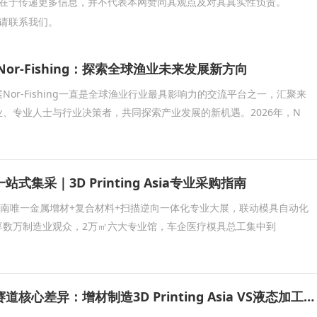
在于传递更多信息，并不代表本网赞同其观点及对其真实性负责。
请联系我们。
Nor-Fishing：探索全球渔业未来发展新方向
Nor-Fishing一直是全球渔业行业最具影响力的交流平台之一，汇聚来
、专业人士与行业决策者，共同探索产业发展的新机遇。2026年，N
式集采｜3D Printing Asia专业采购指南
 Asia是华南唯一金属增材+复合材料+扫描逆向一体化专业大展，联动模具自动化
享数万制造业观众，2万㎡六大专业馆，车企医疗模具总工集中到
两大广州工业展赛道核心差异：增材制造3D Printing Asia VS液态加工BLFAasia