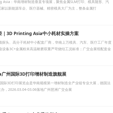
nting Asia：华南增材制造垂直专项展，聚焦金属SLM打印、模具随形、汽
买家以新能源车企、医疗器械、精密模具大厂为主，整条金属打
D Printing Asia中小耗材实操方案
扫描探头、高分子耗材中小配套厂商，华南上万模具、汽车、医疗工厂年度
业设备3C+金属粉末高温耐磨双重严苛烧结工况标准；广交会展馆配套金
g Asia广州国际3D打印增材制造旗舰展
 Asia广州国际3D打印展览会是华南规模第一增材制造全产业链专业大展，德国法
2026.03.04-03.06落地广州琶洲广交会展