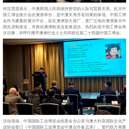
何沈慧霞表示，中澳两国人民因保持密切的人际与贸易关系。此次中
国工博会推介会在澳洲举办，是中澳关系开花结果的体现。中国工博
会作为重要的展示平台，应在澳洲加大推广，更广泛地向澳洲展示中
国先进制造业，并推动澳洲制造业发展进步。热烈欢迎中国工博会再
次访澳，并呼吁携手澳洲行业人士共同前往第二十四届中国工博会。
活动现场，中国国际工业博览会组委会办公室与澳大利亚国际文化产
业协会签订《中国国际工业博览会中澳合作备忘录》。签约双方将聚