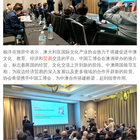
杨洋在致辞中表示，澳大利亚国际文化产业协会致力于搭建促进中澳
文化、教育、经济和
贸易
交流的平台。中国工博会在澳洲举办的推介
会，标志着两国的经贸、文化交流上升到新的阶段。中澳两国领导互
相，为双边经济贸易的深入发展以及更多领域的合作开辟新的前景。
协会希望携手中国工博会，为中澳合作搭建桥梁，起到纽带作用。