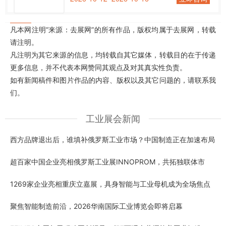
凡本网注明“来源：去展网”的所有作品，版权均属于去展网，转载
请注明。
凡注明为其它来源的信息，均转载自其它媒体，转载目的在于传递
更多信息，并不代表本网赞同其观点及对其真实性负责。
如有新闻稿件和图片作品的内容、版权以及其它问题的，请联系我
们。
工业展会新闻
西方品牌退出后，谁填补俄罗斯工业市场？中国制造正在加速布局
超百家中国企业亮相俄罗斯工业展INNOPROM，共拓独联体市
1269家企业亮相重庆立嘉展，具身智能与工业母机成为全场焦点
聚焦智能制造前沿，2026华南国际工业博览会即将启幕