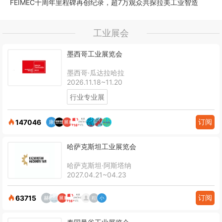
FEIMEC十周年里程碑再创纪录，超7万观众共探拉美工业智造
工业展会
墨西哥工业展览会
墨西哥·瓜达拉哈拉
2026.11.18~11.20
行业专业展
订阅
147046
哈萨克斯坦工业展览会
哈萨克斯坦·阿斯塔纳
2027.04.21~04.23
订阅
63715