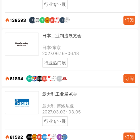
行业专业展
订阅
138593
日本工业制造展览会
日本·东京
2027.06.16~06.18
行业热门展
订阅
61864
意大利工业展览会
意大利·博洛尼亚
2027.03.03~03.05
行业专业展
订阅
81592