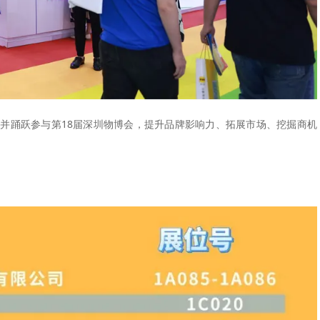
并踊跃参与第18届深圳物博会，提升品牌影响力、拓展市场、挖掘商机