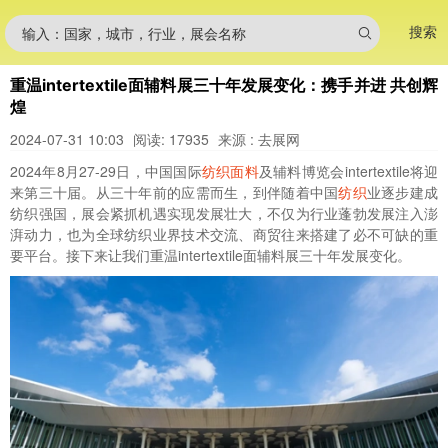
搜索
输入：国家，城市，行业，展会名称
重温intertextile面辅料展三十年发展变化：携手并进 共创辉
煌
2024-07-31 10:03
阅读: 17935
来源 : 去展网
2024年8月27-29日，中国国际
纺织面料
及辅料博览会
intertextile将
迎
来第三十届。从三十年前的应需而生，到伴随着中国
纺织
业逐步建成
纺织强国，展会紧抓机遇实现发展壮大，不仅为行业蓬勃发展注入澎
湃动力，也为全球纺织业界技术交流、商贸往来搭建了必不可缺的重
要平台。接下来让我们重温intertextile面辅料展三十年发展变化。