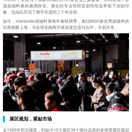
届
面辅料展
的展商阵容。展会的专业性和贸易性给业界留下深刻印
象，也由此开启了携手共进的三十年征程。
如今，intertextile面辅料展每年春秋两季，集结8000家优秀面辅料供
应商相聚上海，与全球采购商开展深度交流与合作，共创共享。
展区规划，紧贴市场
从1995年初见雏形，到如今15大展区39个细分品类的多维度展区规划