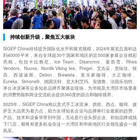
持续创新升级，聚焦五大板块
SIGEP China持续提升国际化水平和展览规模，2024年展览总面积达
到40000平米，来自全球超30个国家和地区的近500家参展企业精彩
亮相，包括卡比詹尼、Ice Team、Disaronno、曼凯雪、Rhea
Vendors、Nuova、Nordik Viking tea、Pregel、艾吉朵、意味佳、牧
高、西诺迪斯、Delion、Brewista、美乐家咖啡、大正咖啡、
Eureka、Simonelli、德国沃特、意大利艾玛、安德鲁、法国乐伯特、
茅台冰淇淋等众多知名品牌齐聚展会现场，为华南及大湾区市场显著
的消费势能和商业交流机会提供360度的甜点和咖啡视界。
2025年，SIGEP China将以意式手工冰淇淋、烘焙、西点、咖啡、披
萨五大品类为着力点，助力全球知名企业与品牌将行业最新的趋势、
产品、技术和设备等带到中国，无论是行业头部企业、初创品牌或线
下门店，都将有更多机会在这一大湾区和华南地区行业领先盛会一展
风采。