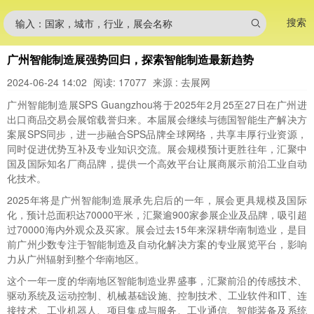
搜索
输入：国家，城市，行业，展会名称
广州智能制造展强势回归，探索智能制造最新趋势
2024-06-24 14:02
阅读: 17077
来源 : 去展网
广州智能制造展SPS Guangzhou将于2025年2月25至27日在广州进
出口商品交易会展馆载誉归来。本届展会继续与德国智能生产解决方
案展SPS同步，进一步融合SPS品牌全球网络，共享丰厚行业资源，
同时促进优势互补及专业知识交流。展会规模预计更胜往年，汇聚中
国及国际知名厂商品牌，提供一个高效平台让展商展示前沿工业自动
化技术。
2025年将是广州智能制造展承先启后的一年，展会更具规模及国际
化，预计总面积达70000平米，汇聚逾900家参展企业及品牌，吸引超
过70000海内外观众及买家。展会过去15年来深耕华南制造业，是目
前广州少数专注于智能制造及自动化解决方案的专业展览平台，影响
力从广州辐射到整个华南地区。
这个一年一度的华南地区智能制造业界盛事，汇聚前沿的传感技术、
驱动系统及运动控制、机械基础设施、控制技术、工业软件和IT、连
接技术、工业机器人、项目集成与服务、工业通信、智能装备及系统