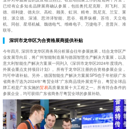
已经有众多知名品牌展商确认参展，包括奥托尼克斯、邦飞利、宾
德、得利捷、德夫尔、高松、顾美、虹润、精奇、凯尼克、兰宝、莱
技、派立德、深浦、思沛泽智能、思谷、视界纵横、苏培、天立电
机、同创、星塔机械、魏德电气、维峰电子、万捷电子、意普兴、准
联等。
深圳市龙华区为合资格展商提供补贴
今年四月, 深圳市龙华区商务局分析展会往年参展效果，结合龙华区产
业发展导向后，将广州智能制造展与德国智慧生产解决方案展，以及
意大利智能生产解决方案展一同列入《深圳市龙华区2024年度境内、
外展会重点支持项目计划》。所有于龙华区注册的合资格参展企业，
均可申请补贴。另外，德国智能生产解决方案展SPS也于年初获广东
省商务厅选为2024年“粤贸全球”广东商品境外展览平台。粤贸全球品
牌工程是广东实施的
贸易
高质量发展十大工程之一。所有符合条件的
参展企业，均可获得广东省商务厅粤贸全球的参展补助。