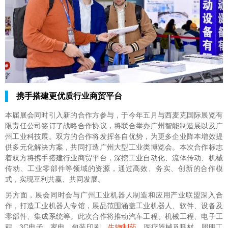
携手搭建更优质行业商贸平台
本届展会同时引入新的合作方参与，于今年五月与西麦克国际展览有
限责任公司签订了战略合作协议，将联合举办广州智能制造展以及广
州工业科技展。双方的合作将发挥各自优势，为更多企业降本增效提
供多元化解决方案，共同打造广州大型工业类博览会。本次合作标志
着双方将携手搭建行业商贸平台，深挖工业自动化、流体传动、机械
传动、工业零部件等领域的资源，通过高效、务实、创新的合作模
式，实现互利共赢、共同发展。
另方面，展会同时会与广州工业机器人制造和应用产业联盟深入合
作，打造工业机器人专馆，展品范围涵盖工业机器人、软件、设备及
零部件、集成系统等。此次合作将推动汽车工程、机械工程、电子工
程、3C电子、家电、包装印刷、
生物
制药
、医疗器械及耗材、照明工