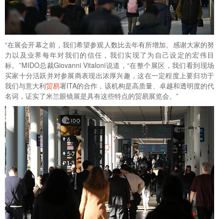
“在展会开幕之前，我们希望参观人数比去年有所增加。感谢大家的努
力以及业界每年对我们的信任，我们实现了为自己设定的宏伟目
标。”MIDO总裁Giovanni Vitaloni说道，“在整个展区，我们看到现场
买家十分活跃并对参展商表现出浓厚兴趣，这在一定程度上要归功于
我们与意大利
贸易
署ITA的合作，该机构是高质量、卓越和透明度的代
名词，证实了米兰眼镜展是具有这些特点的贸易展览会。”