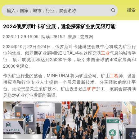
搜索
输入：国家，城市，行业，展会名称
2024俄罗斯叶卡矿业展，邀您探索矿业的无限可能
2023-11-29 15:05
阅读: 26152
来源 : 去展网
2024年10月22日至24日，俄罗斯叶卡捷琳堡会展中心将成为矿业行
业的焦点。
俄罗斯矿业展
MINE URAL将在这座充满
工业
气息的城市举
行，预计展览面积达到25000平米，吸引来自全球的400家展商和
20000名观众。
作为矿业行业的盛会，MINE URAL将为矿业公司、矿山
工程
师、设备
供应商和行业专业人士提供一个展示最新技术、分享经验的绝佳平
台。无论您是关注采矿技术、矿山设备还是
矿产
加工，该展会都将满
足您对矿业行业发展的渴望。