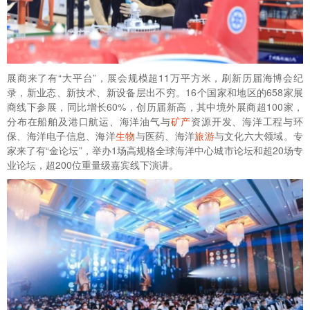
展商来了有“大平台”，展会规模超11万平方米，刷新历届海博会纪
录，新业态、新技术、新设备层出不穷。16个国家和地区的658家展
商线下参展，同比增长60%，创历届新高，其中境外展商超100家，
分布在船舶及港口航运、海洋油气与
矿产
资源开发、海洋工程与环
保、海洋电子信息、海洋
生物
与医药、海洋
旅游
与文化六大领域。专
家来了有“金论坛”，举办1场高规格全球海洋中心城市论坛和超20场专
业论坛，超200位重量级嘉宾线下演讲。