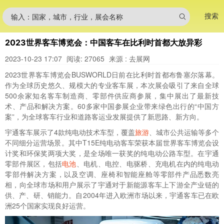
搜索
输入：国家，城市，行业，展会名称
2023世界客车博览会：中国客车在比利时首都大放异彩
2023-10-23 17:07
阅读: 27065
来源 : 去展网
2023世界客车博览会BUSWORLD日前在比利时首都布鲁塞尔落幕。
作为全球历史悠久、规模大的专业客车展，本次展会吸引了来自全球
500余家知名客车制造商、零部件供应商参展，集中展出了最新技
术、产品和解决方案。60多家中国参展企业带来绿色出行的“中国方
案”，为全球客车行业和道路客运业发展提供了新思路、新方向。
宇通客车展示了4款纯电动技术车型，覆盖
旅游
、城市公共运输等多个
不同细分运营场景。其中T15E纯电动客车荣获本届世界客车博览会设
计奖和环保奖两项大奖，是全场唯一获奖的纯电动公路车型。在宇通
零部件展区，包括
电池
、电机、电控、电驱桥、充电机在内的纯电动
零部件解决方案，以及空调、座椅和智能座舱等零部件产品悉数亮
相，向全球市场和用户展示了宇通对于新能源客车上下游全产业链的
供、产、研、销能力。自2004年进入欧洲市场以来，宇通客车已在欧
洲25个国家实现良好运营。