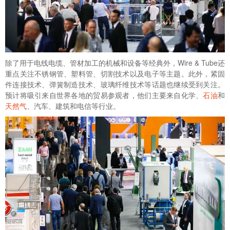
除了用于电线电缆、管材加工的机械和设备等经典外，Wire & Tube还
重点关注不锈钢管、塑料管、切割技术以及电子等主题。此外，紧固
件连接技术、弹簧制造技术、玻璃纤维技术等话题也继续受到关注。
预计将吸引来自世界各地的贸易参观者，他们主要来自化学、
石油
和
天然气
、汽车、建筑和电信等行业。