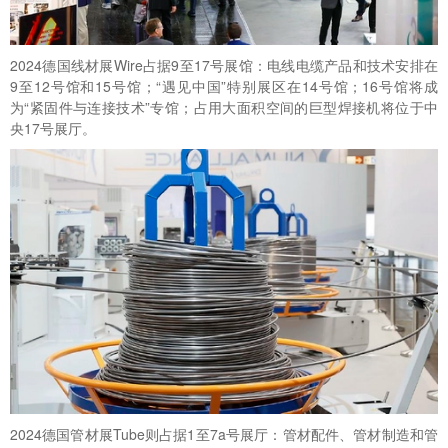
2024德国线材展Wire占据9至17号展馆：电线电缆产品和技术安排在
9至12号馆和15号馆；“遇见中国”特别展区在14号馆；16号馆将成
为“紧固件与连接技术”专馆；占用大面积空间的巨型焊接机将位于中
央17号展厅。
2024德国管材展Tube则占据1至7a号展厅：管材配件、管材制造和管