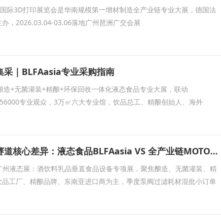
 Asia广州国际3D打印展览会是华南规模第一增材制造全产业链专业大展，德国法
2026.03.04-03.06落地广州琶洲广交会展
采｜BLFAasia专业采购指南
唯一酿造+无菌灌装+精酿+环保回收一体化液态食品专业大展，联动
展共享56000专业观众，3万㎡六大专业馆，饮品总工、精酿创始人、海外
两大工业设备展赛道核心差异：液态食品BLFAasia VS 全产业链MOTOR CHINA电机展
asia广州液态展：酒饮料乳品垂直食品设备专项展，聚焦酿造、无菌灌装、精
饮品工厂、精酿品牌、东南亚进口商为主，季度泵阀过滤耗材混批小订单