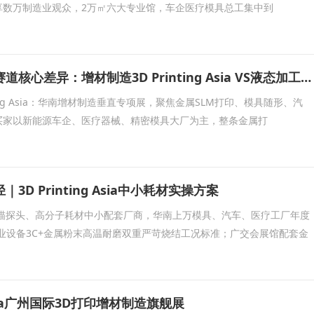
享数万制造业观众，2万㎡六大专业馆，车企医疗模具总工集中到
两大广州工业展赛道核心差异：增材制造3D Printing Asia VS液态加工BLFAasia
nting Asia：华南增材制造垂直专项展，聚焦金属SLM打印、模具随形、汽
买家以新能源车企、医疗器械、精密模具大厂为主，整条金属打
D Printing Asia中小耗材实操方案
扫描探头、高分子耗材中小配套厂商，华南上万模具、汽车、医疗工厂年度
业设备3C+金属粉末高温耐磨双重严苛烧结工况标准；广交会展馆配套金
g Asia广州国际3D打印增材制造旗舰展