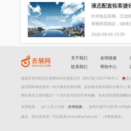
液态配套拓客捷径
针对食品泵阀、过滤
替换刚需稳定，GB食
配套食品...
2026-08-06 15:59
关于我们
友情链接
联系我们
帮助中心
版权所有©杭州去展网络科技有限公司
浙ICP备15027784号-2
浙公
提供国际展会展览一站式服务的展会网。提供最全面的国际会展中心 
网站将在文章转载后一个月内支持原创作者稿酬。请未及时领取稿酬的作者及时
友情链接：（pr>2,转入内链（
友情链接
），如有问题可以联系config#quf
建议、投诉及举报：可以联系service#qufair.com；（#替换成@）