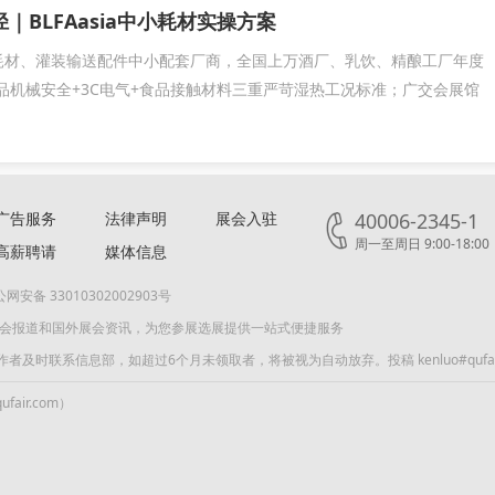
｜BLFAasia中小耗材实操方案
耗材、灌装输送配件中小配套厂商，全国上万酒厂、乳饮、精酿工厂年度
品机械安全+3C电气+食品接触材料三重严苛湿热工况标准；广交会展馆
广告服务
法律声明
展会入驻
40006-2345-1
周一至周日 9:00-18:00
高薪聘请
媒体信息
网安备 33010302002903号
展会报道和国外展会资讯，为您参展选展提供一站式便捷服务
联系信息部，如超过6个月未领取者，将被视为自动放弃。投稿 kenluo#qufair
air.com）