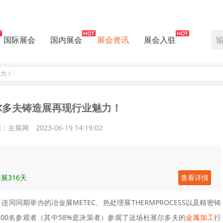
国际展会
国内展会
展会资讯
展会入驻
魅力！
尔多夫铸造展再现行业魅力！
源：去展网
2023-06-19 14:19:02
展316天
查看详情
A，连同同期举办的冶金展METEC、热处理展THERMPROCESS以及精密铸
3300名参观者（其中58%是决策者）参观了这场杜塞尔多夫的
金属加工
行