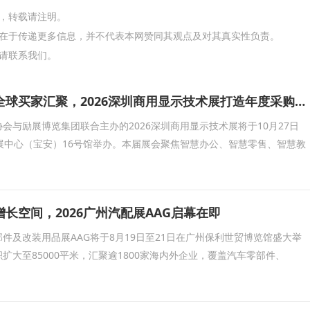
网，转载请注明。
在于传递更多信息，并不代表本网赞同其观点及对其真实性负责。
请联系我们。
头部企业云集、全球买家汇聚，2026深圳商用显示技术展打造年度采购现场
会与励展博览集团联合主办的2026深圳商用显示技术展将于10月27日
展中心（宝安）16号馆举办。本届展会聚焦智慧办公、智慧零售、智慧教
长空间，2026广州汽配展AAG启幕在即
件及改装用品展AAG将于8月19日至21日在广州保利世贸博览馆盛大举
积扩大至85000平米，汇聚逾1800家海内外企业，覆盖汽车零部件、