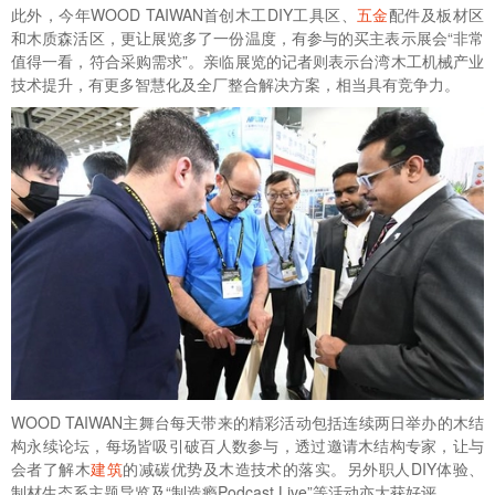
此外，今年WOOD TAIWAN首创木工DIY工具区、
五金
配件及板材区
和木质森活区，更让展览多了一份温度，有参与的买主表示展会“非常
值得一看，符合采购需求”。亲临展览的记者则表示台湾木工机械产业
技术提升，有更多智慧化及全厂整合解决方案，相当具有竞争力。
WOOD TAIWAN主舞台每天带来的精彩活动包括连续两日举办的木结
构永续论坛，每场皆吸引破百人数参与，透过邀请木结构专家，让与
会者了解木
建筑
的减碳优势及木造技术的落实。另外职人DIY体验、
制材生态系主题导览及“制造瘾Podcast Live”等活动亦大获好评。