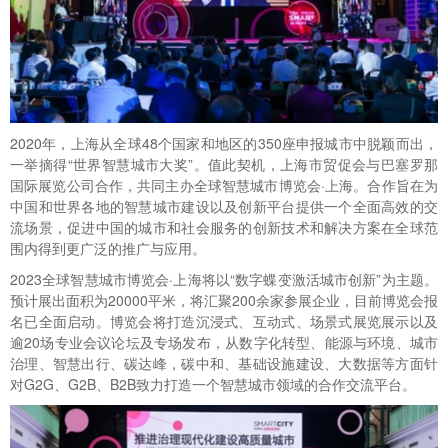
2020年，上海从全球48个国家和地区的350座申报城市中脱颖而出，
一举摘得“世界智慧城市大奖”。值此契机，上海市贸促会与巴塞罗那
国际展览公司合作，共同主办全球智慧城市博览会·上海。合作旨在为
中国和世界各地的智慧城市建设以及创新平台提供一个全面高效的交
流场景，促进中国的城市和社会服务的创新技术和解决方案在全球范
围内得到更广泛的推广与应用。
2023全球智慧城市博览会·上海将以“数字蝶变激活城市创新”为主题。
预计展出面积为20000平米，将汇聚200余家参展企业，目前博览会报
名已全面启动。博览会将打造沉浸式、互动式、场景式展览展示以及
逾20场专业会议论坛及专场发布，从数字化转型、能源与环境、城市
治理、智慧出行、碳达峰，碳中和、基础设施建设、大数据等方面针
对G2G、G2B、B2B致力打造一个智慧城市领域的合作交流平台。