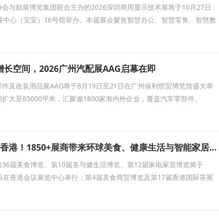
会与励展博览集团联合主办的2026深圳商用显示技术展将于10月27日
展中心（宝安）16号馆举办。本届展会聚焦智慧办公、智慧零售、智慧教
长空间，2026广州汽配展AAG启幕在即
件及改装用品展AAG将于8月19日至21日在广州保利世贸博览馆盛大举
积扩大至85000平米，汇聚逾1800家海内外企业，覆盖汽车零部件、
五大展会8月齐聚香港！1850+展商带来环球美食、健康生活与智能家居盛宴
36届美食博览、第10届美与健生活博览、第12届家电家居博览将于
至17日在香港会议展览中心举行；第4届美食商贸博览及第17届香港国际茶展