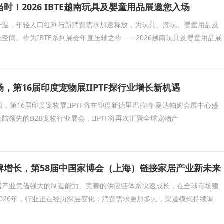
时！2026 IBTE越南玩具及婴童用品展邀您入场
升温，年轻人口红利与新消费需求加速释放，为玩具、潮玩、婴童用品及
空间。作为IBTE系列展会年度压轴之作——2026越南玩具及婴童用品展
，第16届印度宠物展IIPTF探行业增长新机遇
30日，第16届印度宠物展IIPTF将在印度新德里巴拉特·曼达帕姆会展中心盛
陆领先的B2B宠物行业展会，IIPTF将再次汇聚全球宠物产
牌增长，第58届中国家博会（上海）链接家居产业新未来
居产业凭借强大的制造能力、完善的供应链体系快速成长，在全球市场建
026年，行业正在经历深层变化：消费需求更加多元，渠道模式持续调