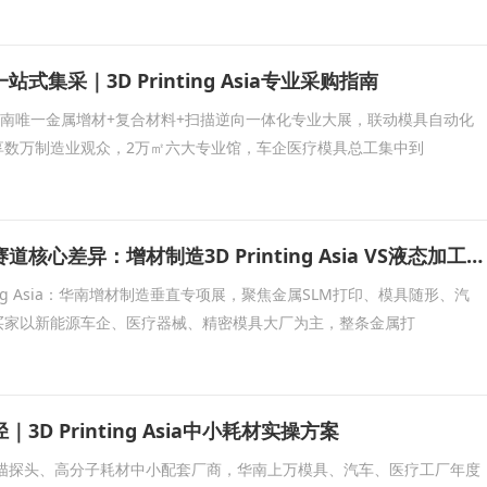
式集采｜3D Printing Asia专业采购指南
 Asia是华南唯一金属增材+复合材料+扫描逆向一体化专业大展，联动模具自动化
享数万制造业观众，2万㎡六大专业馆，车企医疗模具总工集中到
两大广州工业展赛道核心差异：增材制造3D Printing Asia VS液态加工BLFAasia
nting Asia：华南增材制造垂直专项展，聚焦金属SLM打印、模具随形、汽
买家以新能源车企、医疗器械、精密模具大厂为主，整条金属打
D Printing Asia中小耗材实操方案
扫描探头、高分子耗材中小配套厂商，华南上万模具、汽车、医疗工厂年度