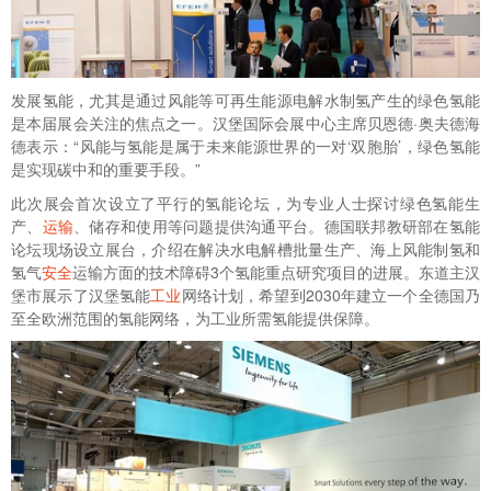
发展氢能，尤其是通过风能等可再生能源电解水制氢产生的绿色氢能
是本届展会关注的焦点之一。汉堡国际会展中心主席贝恩德·奥夫德海
德表示：“风能与氢能是属于未来能源世界的一对‘双胞胎’，绿色氢能
是实现碳中和的重要手段。”
此次展会首次设立了平行的氢能论坛，为专业人士探讨绿色氢能生
产、
运输
、储存和使用等问题提供沟通平台。德国联邦教研部在氢能
论坛现场设立展台，介绍在解决水电解槽批量生产、海上风能制氢和
氢气
安全
运输方面的技术障碍3个氢能重点研究项目的进展。东道主汉
堡市展示了汉堡氢能
工业
网络计划，希望到2030年建立一个全德国乃
至全欧洲范围的氢能网络，为工业所需氢能提供保障。