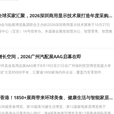
头部企业云集、全球买家汇聚，2026深圳商用显示技术展打造年度采购现场
会与励展博览集团联合主办的2026深圳商用显示技术展将于10月27日
展中心（宝安）16号馆举办。本届展会聚焦智慧办公、智慧零售、智慧教
长空间，2026广州汽配展AAG启幕在即
件及改装用品展AAG将于8月19日至21日在广州保利世贸博览馆盛大举
积扩大至85000平米，汇聚逾1800家海内外企业，覆盖汽车零部件、
五大展会8月齐聚香港！1850+展商带来环球美食、健康生活与智能家居盛宴
36届美食博览、第10届美与健生活博览、第12届家电家居博览将于
至17日在香港会议展览中心举行；第4届美食商贸博览及第17届香港国际茶展