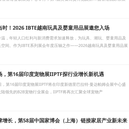
时！2026 IBTE越南玩具及婴童用品展邀您入场
升温，年轻人口红利与新消费需求加速释放，为玩具、潮玩、婴童用品及
空间。作为IBTE系列展会年度压轴之作——2026越南玩具及婴童用品展
，第16届印度宠物展IIPTF探行业增长新机遇
30日，第16届印度宠物展IIPTF将在印度新德里巴拉特·曼达帕姆会展中心盛
陆领先的B2B宠物行业展会，IIPTF将再次汇聚全球宠物产
牌增长，第58届中国家博会（上海）链接家居产业新未来