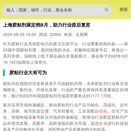
搜索
输入：国家，城市，行业，展会名称
上海胶粘剂展定档9月，助力行业疫后复苏
2020-08-05 16:00
阅读: 32664
来源 : 去展网
作为胶粘行业具有影响力的展示交易平台、行业重要的风向标——第
23届中国胶粘剂展，面对疫情的冲击，积极响应国家号召，将推出一
系列举措，深耕线上线下展会融合发展新模式，展会将于2020年9月
16-18日如期在上海举办。
胶粘行业大有可为
胶粘剂在我国经济发展具有不可或缺的作用，未来胶粘剂行业将呈现
规模化、集约化、环保化发展，行业的产量也将保持高质量稳定的增
长，预计到2025年我国胶粘剂市场需求量将达到1177.1万吨。
新兴应用市场快速崛起，推动胶粘剂行业产品功能化、高端化。近年
来，高铁、城市轨道
交通
、汽车轻量化、工业装配
自动化
、住宅产业
化、智能终端设备等新兴市场的快速崛起，将推动行业配套胶粘剂产
品井喷式发展。高要求、高附加值的新兴市场，促进企业进行科技创
新及产品结构优化升级，进而带动产品质量和档次的提高。