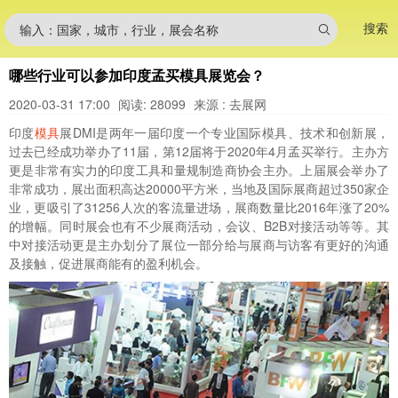
搜索
输入：国家，城市，行业，展会名称
哪些行业可以参加印度孟买模具展览会？
2020-03-31 17:00
阅读: 28099
来源 : 去展网
印度
模具
展DMI是两年一届印度一个专业国际模具、技术和创新展，
过去已经成功举办了11届，第12届将于2020年4月孟买举行。主办方
更是非常有实力的印度工具和量规制造商协会主办。上届展会举办了
非常成功，展出面积高达20000平方米，当地及国际展商超过350家企
业，更吸引了31256人次的客流量进场，展商数量比2016年涨了20%
的增幅。同时展会也有不少展商活动，会议、B2B对接活动等等。其
中对接活动更是主办划分了展位一部分给与展商与访客有更好的沟通
及接触，促进展商能有的盈利机会。